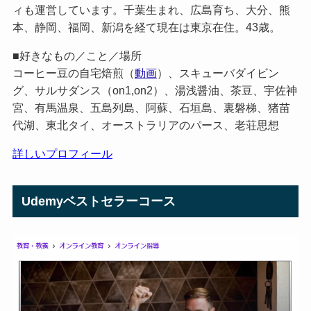
ィも運営しています。千葉生まれ、広島育ち、大分、熊
本、静岡、福岡、新潟を経て現在は東京在住。43歳。
■好きなもの／こと／場所
コーヒー豆の自宅焙煎（
動画
）、スキューバダイビン
グ、サルサダンス（on1,on2）、湯浅醤油、茶豆、宇佐神
宮、有馬温泉、五島列島、阿蘇、石垣島、裏磐梯、猪苗
代湖、東北タイ、オーストラリアのパース、老荘思想
詳しいプロフィール
Udemyベストセラーコース