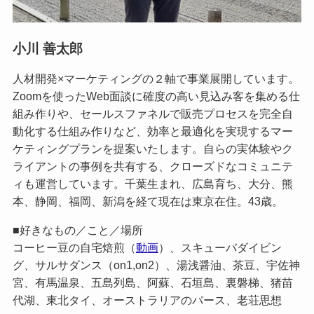
小川 善太郎
人材開発×マーケティングの２軸で事業展開しています。
Zoomを使ったWeb面談に確度の高い見込み客を集める仕
組み作りや、セールスファネルで販売プロセスを完全自
動化する仕組み作りなど、効率と最適化を実現するマー
ケティングプランを提案いたします。自らの実体験やク
ライアントの事例を共有する、クローズドなコミュニテ
ィも運営しています。千葉生まれ、広島育ち、大分、熊
本、静岡、福岡、新潟を経て現在は東京在住。43歳。
■好きなもの／こと／場所
コーヒー豆の自宅焙煎（
動画
）、スキューバダイビン
グ、サルサダンス（on1,on2）、湯浅醤油、茶豆、宇佐神
宮、有馬温泉、五島列島、阿蘇、石垣島、裏磐梯、猪苗
代湖、東北タイ、オーストラリアのパース、老荘思想