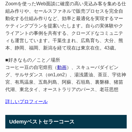
Zoomを使ったWeb面談に確度の高い見込み客を集める仕
組み作りや、セールスファネルで販売プロセスを完全自
動化する仕組み作りなど、効率と最適化を実現するマー
ケティングプランを提案いたします。自らの実体験やク
ライアントの事例を共有する、クローズドなコミュニテ
ィも運営しています。千葉生まれ、広島育ち、大分、熊
本、静岡、福岡、新潟を経て現在は東京在住。43歳。
■好きなもの／こと／場所
コーヒー豆の自宅焙煎（
動画
）、スキューバダイビン
グ、サルサダンス（on1,on2）、湯浅醤油、茶豆、宇佐神
宮、有馬温泉、五島列島、阿蘇、石垣島、裏磐梯、猪苗
代湖、東北タイ、オーストラリアのパース、老荘思想
詳しいプロフィール
Udemyベストセラーコース