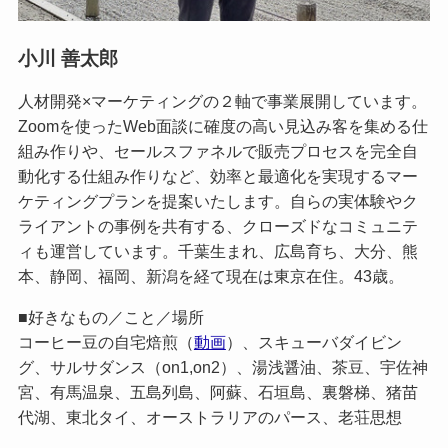
小川 善太郎
人材開発×マーケティングの２軸で事業展開しています。
Zoomを使ったWeb面談に確度の高い見込み客を集める仕
組み作りや、セールスファネルで販売プロセスを完全自
動化する仕組み作りなど、効率と最適化を実現するマー
ケティングプランを提案いたします。自らの実体験やク
ライアントの事例を共有する、クローズドなコミュニテ
ィも運営しています。千葉生まれ、広島育ち、大分、熊
本、静岡、福岡、新潟を経て現在は東京在住。43歳。
■好きなもの／こと／場所
コーヒー豆の自宅焙煎（
動画
）、スキューバダイビン
グ、サルサダンス（on1,on2）、湯浅醤油、茶豆、宇佐神
宮、有馬温泉、五島列島、阿蘇、石垣島、裏磐梯、猪苗
代湖、東北タイ、オーストラリアのパース、老荘思想