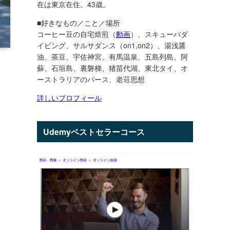
在は東京在住。43歳。
■好きなもの／こと／場所
コーヒー豆の自宅焙煎（
動画
）、スキューバダ
イビング、サルサダンス（on1,on2）、湯浅醤
油、茶豆、宇佐神宮、有馬温泉、五島列島、阿
蘇、石垣島、裏磐梯、猪苗代湖、東北タイ、オ
ーストラリアのパース、老荘思想
詳しいプロフィール
Udemyベストセラーコース